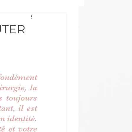
UTER
fondément 
rurgie, la 
 toujours 
nt, il est 
 identité. 
 et votre 