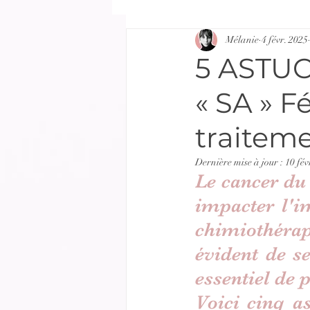
Mélanie
4 févr. 2025
5 ASTU
« SA » F
traitem
Dernière mise à jour :
10 fév
Le cancer du 
impacter l'im
chimiothérapi
évident de se
essentiel de p
Voici cinq as