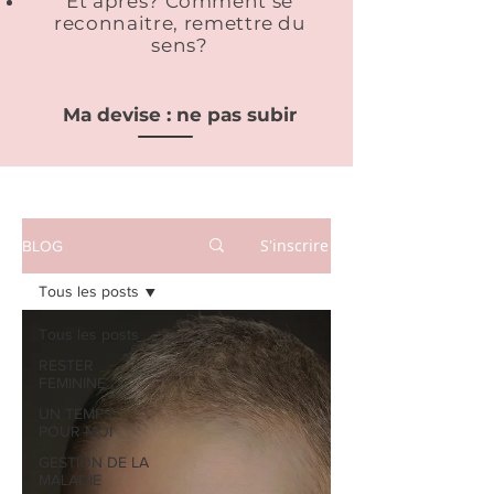
Et après? Comment se
reconnaitre, remettre du
sens?
Ma devise : ne pas subir
S'inscrire
BLOG
Tous les posts
Tous les posts
RESTER
FEMININE
UN TEMPS
POUR MOI
GESTION DE LA
MALADIE