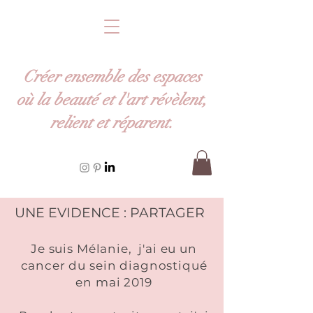
Créer ensemble des espaces
où la beauté et l'art
révèlent
,
relient et
réparent
.
UNE EVIDENCE : PARTAGER
Je suis Mélanie, j'ai eu un
cancer du sein
diagnostiqué
en mai 2019