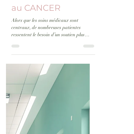
Les solutions
DIGITALES dédiées
au CANCER
Alors que les soins médicaux sont
centraux, de nombreuses patientes
ressentent le besoin d’un soutien plus
global : comprendre les traitements, gérer
les effets secondaires, prendre soin de soi,
retrouver un équilibre émotionnel, rester
actrice de son parcours. Et si certaines
solutions technologiques pouvaient
adoucir ce parcours ?