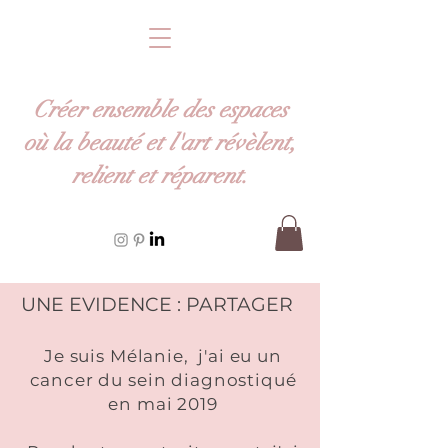
Créer ensemble des espaces
où la beauté et l'art
révèlent
,
relient et
réparent
.
UNE EVIDENCE : PARTAGER
Je suis Mélanie, j'ai eu un
cancer du sein
diagnostiqué
en mai 2019