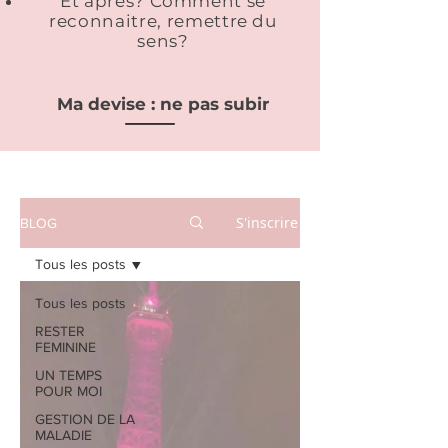
Et après? Comment se
reconnaitre, remettre du
sens?
Ma devise : ne pas subir
S'inscrire
BLOG
Tous les posts
Tous les posts
RESTER
FEMININE
UN TEMPS
POUR MOI
GESTION DE LA
MALADIE