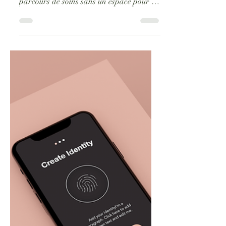
qu’aucune femme ne traverse un
parcours de soins sans un espace pour se
poser, souffler et redevenir actrice de son
histoire. Parce qu’entre les rendez-vous,
les traitements et les émotions qui
débordent, il manque un outil simple,
doux et profondément humain. Parce que
la créativité, la beauté et l’écriture
peuvent devenir des ressources puissantes
pour reprendre du pouvoir sur ce qui
semble nous échapper.