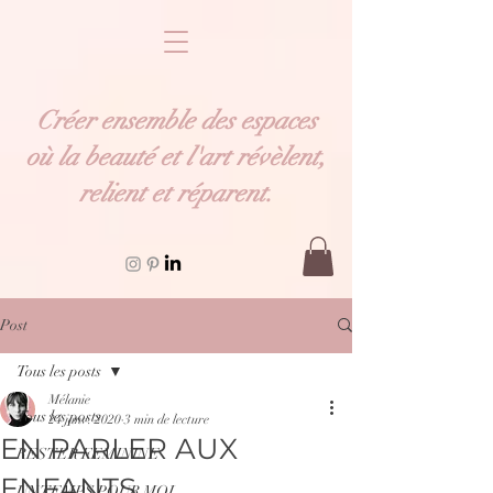
Créer ensemble des espaces
où la beauté et l'art
révèlent
,
relient et
réparent
.
Post
Tous les posts
Mélanie
Tous les posts
24 janv. 2020
3 min de lecture
EN PARLER AUX
RESTER FEMININE
ENFANTS
UN TEMPS POUR MOI