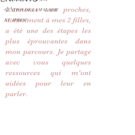
L'annonce aux proches, 
GESTION DE LA MALADIE
notamment à mes 2 filles, 
ET APRES?
a été une des étapes les 
plus éprouvantes dans 
mon parcours. Je partage 
avec vous quelques 
ressources qui m'ont 
aidées pour leur en 
parler.