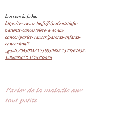
lien vers la fiche:
https://www.roche.fr/fr/patients/info-
patients-cancer/vivre-avec-un-
cancer/parler-cancer/parents-enfants-
cancer.html?
_ga=2.204302422.756339426.1579767436-
1438692652.157976743
6
Parler de la maladie aux 
tout-petits